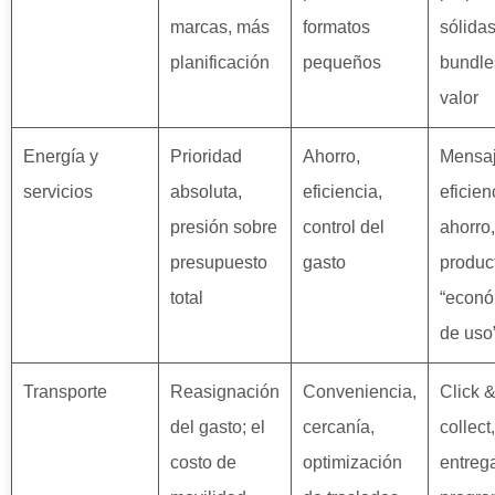
marcas, más
formatos
sólidas
planificación
pequeños
bundle
valor
Energía y
Prioridad
Ahorro,
Mensaj
servicios
absoluta,
eficiencia,
eficien
presión sobre
control del
ahorro,
presupuesto
gasto
produc
total
“econó
de uso
Transporte
Reasignación
Conveniencia,
Click 
del gasto; el
cercanía,
collect,
costo de
optimización
entreg