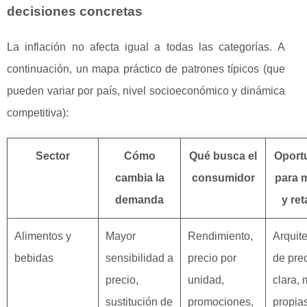
decisiones concretas
La inflación no afecta igual a todas las categorías. A
continuación, un mapa práctico de patrones típicos (que
pueden variar por país, nivel socioeconómico y dinámica
competitiva):
Sector
Cómo
Qué busca el
Oport
cambia la
consumidor
para 
demanda
y ret
Alimentos y
Mayor
Rendimiento,
Arquit
bebidas
sensibilidad a
precio por
de pre
precio,
unidad,
clara,
sustitución de
promociones,
propia