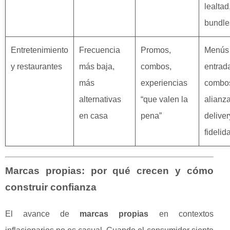
lealtad
bundle
Entretenimiento
Frecuencia
Promos,
Menús
y restaurantes
más baja,
combos,
entrad
más
experiencias
combo
alternativas
“que valen la
alianz
en casa
pena”
deliver
fidelid
Marcas propias: por qué crecen y cómo
construir confianza
El avance de
marcas propias
en contextos