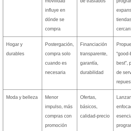
movilidad
de traslados
progra
influye en
expans
dónde se
tienda
compra
cercan
Hogar y
Postergación,
Financiación
Propue
durables
compra solo
transparente,
“good-b
cuando es
garantía,
best”, 
necesaria
durabilidad
de serv
repues
Moda y belleza
Menor
Ofertas,
Lanzam
impulso, más
básicos,
enfoca
compras con
calidad-precio
esenci
promoción
progra